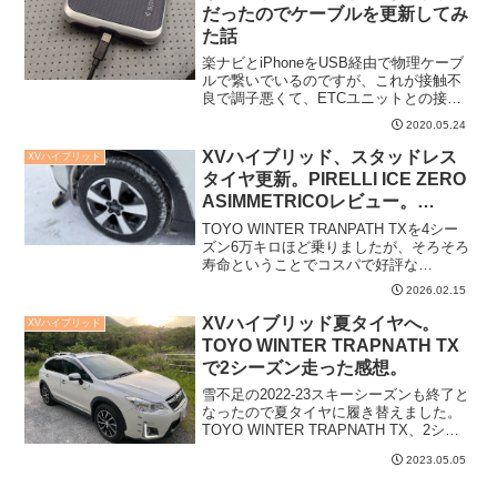
人には是非見てほしいお...
だったのでケーブルを更新してみ
た話
楽ナビとiPhoneをUSB経由で物理ケーブ
ルで繋いでいるのですが、これが接触不
良で調子悪くて、ETCユニットとの接続
まで不安定になるという事象が起きてい
2020.05.24
たので、ケーブルを交換しました。つい
でにそんな時の楽ナビの再起動方法につ
XVハイブリッド、スタッドレス
XVハイブリッド
いても調べてみ...
タイヤ更新。PIRELLI ICE ZERO
ASIMMETRICOレビュー。
WINTER TRANPATH TXから4シ
TOYO WINTER TRANPATH TXを4シー
ーズンで履き替え。コスパで選ん
ズン6万キロほど乗りましたが、そろそろ
寿命ということでコスパで好評な
だけど感触は良好。
PIRELLI ICE ZERO ASIMMETRICOに履
2026.02.15
き替えました。普通に良いタイヤだと感
じています。国産スタッ...
XVハイブリッド夏タイヤへ。
XVハイブリッド
TOYO WINTER TRAPNATH TX
で2シーズン走った感想。
雪不足の2022-23スキーシーズンも終了と
なったので夏タイヤに履き替えました。
TOYO WINTER TRAPNATH TX、2シー
ズン走った感想としては、かなり好印象
2023.05.05
です。やっぱりXVハイブリッドには
WINTER TRANPATH TX...