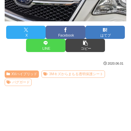
X
Facebook
はてブ
LINE
コピー
2020.06.01
XVハイブリッド
3Mキズからまもる透明保護シート
バグガード