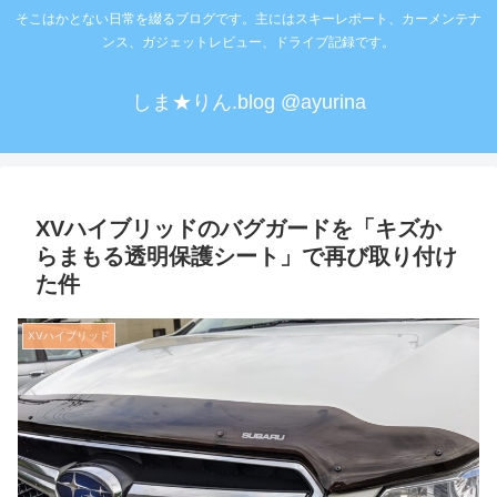
そこはかとない日常を綴るブログです。主にはスキーレポート、カーメンテナ
ンス、ガジェットレビュー、ドライブ記録です。
しま★りん.blog @ayurina
XVハイブリッドのバグガードを「キズか
らまもる透明保護シート」で再び取り付け
た件
XVハイブリッド