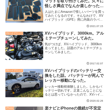
マットを取り付けてみた。久々に
怪しさ満点でなんか楽しかった
話。
人はたまにAmazonで怪しいパーツを買っ
てみたくなるのです。そんなわけで、XV
ハイブリッド（GPE）用に内装のラバー
マット、ゴムマットを取り付けてみまし
2021.07.15
た。怪しさ満点の中国製で、サイズが合
っていないところもありましたが、まあ
XVハイブリッド、3000km。アル
XVハイブリッド
とりあえずこん...
ミテープチューンしてみた。
気がつけば、XVハイブリッド、3000km
走ってました。話題のアルミテープチュ
ーンしてみました。
2017.02.07
XVハイブリッドのバッテリー交
XVハイブリッド
換をした話。バッテリーが死んで
レッカー移動になった。
レッカー移動初体験しました。しかもバ
ッテリー切れです。正直こんなことにな
るとは思っていなかったので、XVハイブ
リッド（GPE）のバッテリーが死ぬとど
2020.02.26
うなるか、その顛末をまとめておきま
す。これはハイブリッド車に乗っている
楽ナビとiPhoneの接続が不安定
iPhone