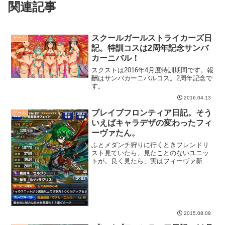
関連記事
スクールガールストライカーズ日
ゲーム
記。特訓コスは2周年記念サンバ
カーニバル！
スクストは2016年4月度特訓期間です。報
酬はサンバカーニバルコス。2周年記念で
す。
2016.04.13
ブレイブフロンティア日記。そう
ゲーム
いえばキャラデザの変わったフィ
ーヴァたん。
ふとメダンチ狩りに行くときフレンドリ
スト見ていたら、見たことのないユニッ
トが。良く見たら、実はフィーヴァ新イ
ラストでした。そういえば、2015/8/7の
メンテで別イラストが追加されてたんで
したっけ。
2015.08.09