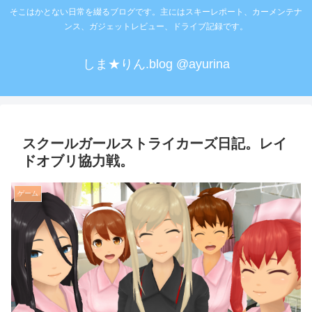
そこはかとない日常を綴るブログです。主にはスキーレポート、カーメンテナ
ンス、ガジェットレビュー、ドライブ記録です。
しま★りん.blog @ayurina
スクールガールストライカーズ日記。レイ
ドオブリ協力戦。
ゲーム