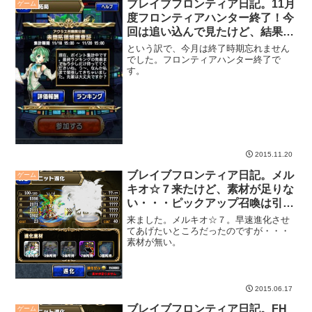
ブレイブフロンティア日記。11月
ゲーム
度フロンティアハンター終了！今
回は追い込んで見たけど、結果は
普通な気がする。
という訳で、今月は終了時期忘れません
でした。フロンティアハンター終了で
す。
2015.11.20
ブレイブフロンティア日記。メル
ゲーム
キオ☆７来たけど、素材が足りな
い・・・ピックアップ召喚は引き
が良い。
来ました。メルキオ☆７。早速進化させ
てあげたいところだったのですが・・・
素材が無い。
2015.06.17
ブレイブフロンティア日記。FH
ゲーム