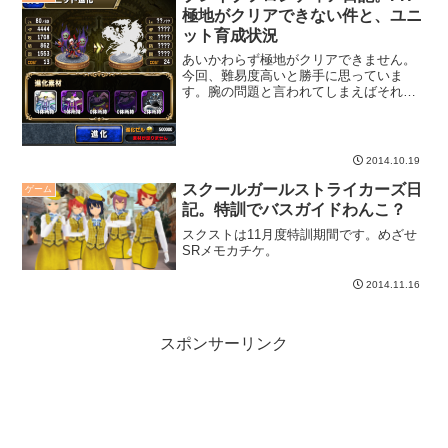
極地がクリアできない件と、ユニ
ット育成状況
あいかわらず極地がクリアできません。
今回、難易度高いと勝手に思っていま
す。腕の問題と言われてしまえばそれま
でですが・・・それよりシダ君です。☆
６シダ君、欲しい。
2014.10.19
スクールガールストライカーズ日
ゲーム
記。特訓でバスガイドわんこ？
スクストは11月度特訓期間です。めざせ
SRメモカチケ。
2014.11.16
スポンサーリンク