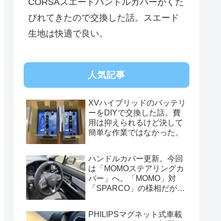
CORSAスエードハンドルカバーがくた
びれてきたので交換した話。スエード
生地は快適で良い。
人気記事
XVハイブリッドのバッテリ
ーをDIYで交換した話。費
用は抑えられるけど決して
簡単な作業ではなかった。
ハンドルカバー更新。今回
は「MOMOステアリングカ
バー」へ。「MOMO」対
「SPARCO」の様相だが、
俺的には今はまだSPARCO
を推す。
PHILIPSマグネット式車載