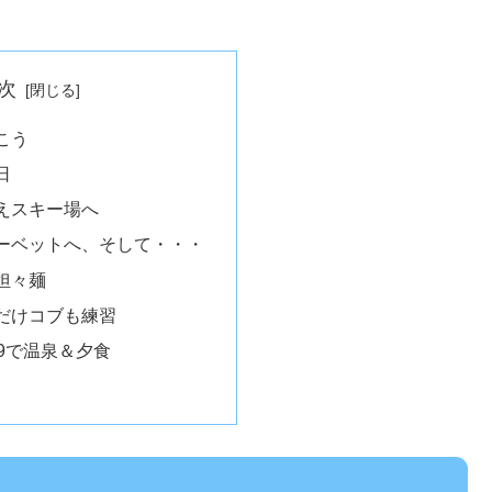
次
こう
日
えスキー場へ
ーベットへ、そして・・・
担々麺
だけコブも練習
9で温泉＆夕食