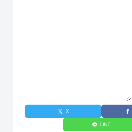
シ
X
LINE