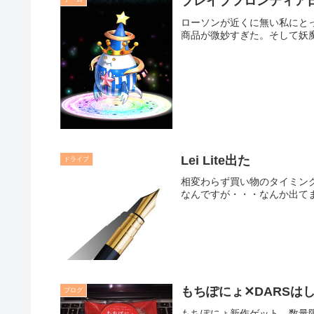
ブレイブフロンティア
ローソンが近くに無い私にと
商品が微妙すぎた。そして妖
Lei Lite出た
ドライブ
相変わらず買い物のタイミング
なんですが・・・なんか出て
もちぽにょ✕DARSは
ブログ
もちぽにょ新作ゲット。数量限