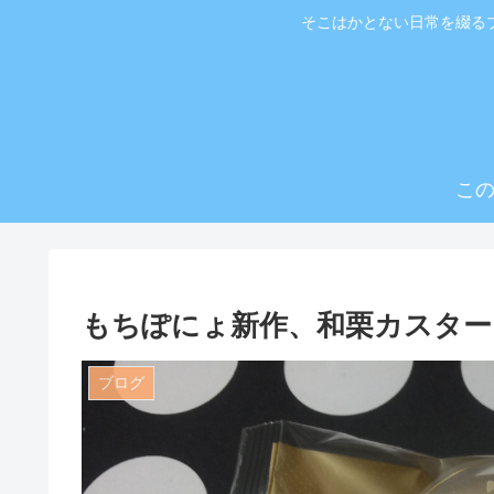
そこはかとない日常を綴る
こ
もちぽにょ新作、和栗カスター
ブログ