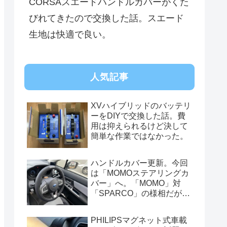
CORSAスエードハンドルカバーがくた
びれてきたので交換した話。スエード
生地は快適で良い。
人気記事
XVハイブリッドのバッテリ
ーをDIYで交換した話。費
用は抑えられるけど決して
簡単な作業ではなかった。
ハンドルカバー更新。今回
は「MOMOステアリングカ
バー」へ。「MOMO」対
「SPARCO」の様相だが、
俺的には今はまだSPARCO
を推す。
PHILIPSマグネット式車載