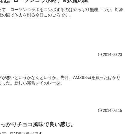
日記。ローソンコラボ終了＆妖魔の園
って、ローソンコラボをコンボするのはやっぱり無理。つか、対象
魔の園で体力を削る今日このごろです。
2014.09.23
が悪いというかなんというか。先月、AMZ93sdを買ったばかり
ました。新しい霧島レイのレー探。
2014.08.15
しっかりチョコ風味で良い感じ。
定、DARSコラボです。