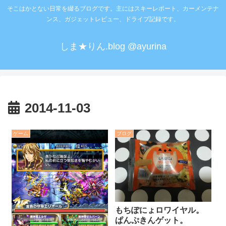
そこはかとない日常を綴るブログです。主にはスキーレポート、カーメンテナ
ンス、ガジェットレビュー、ドライブ記録です。
しま★りん.blog @ayurina
2014-11-03
ゲーム
ブログ
もちぽにょロワイヤル。
ぱんぷきんゲット。