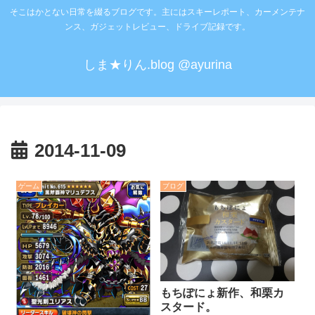
そこはかとない日常を綴るブログです。主にはスキーレポート、カーメンテナ
ンス、ガジェットレビュー、ドライブ記録です。
しま★りん.blog @ayurina
2014-11-09
ゲーム
ブログ
もちぽにょ新作、和栗カ
スタード。