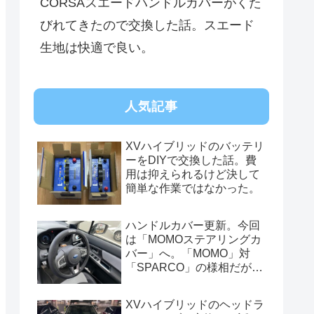
CORSAスエードハンドルカバーがくた
びれてきたので交換した話。スエード
生地は快適で良い。
人気記事
XVハイブリッドのバッテリ
ーをDIYで交換した話。費
用は抑えられるけど決して
簡単な作業ではなかった。
ハンドルカバー更新。今回
は「MOMOステアリングカ
バー」へ。「MOMO」対
「SPARCO」の様相だが、
俺的には今はまだSPARCO
を推す。
XVハイブリッドのヘッドラ