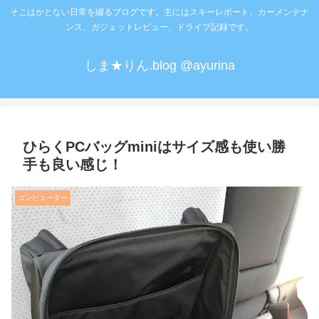
そこはかとない日常を綴るブログです。主にはスキーレポート、カーメンテナ
ンス、ガジェットレビュー、ドライブ記録です。
しま★りん.blog @ayurina
ひらくPCバッグminiはサイズ感も使い勝
手も良い感じ！
コンピューター