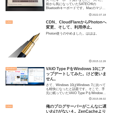
らしいキーボード。
前から気になっていたSATECHIの
Bluetoothキーボードです。Macのマジッ
クキーボードに似たスタイリッシュなキ
2022.07.18
ーボードで、評判も良いので期待してい
たのですが、これはまさに納得の逸品で
CDN、CloudFlareからPhotonへ
Linux
した。
変更、そして、利用停止。
Photon使うのやめました。ははは。
2015.12.26
VAIO Type PをWindows 10にア
Windows
ップデートしてみた。けど使いま
せん。
さて、Windows 10はWindows 7に比べて
も軽快になったと話題です。そこで、手
元に眠っていたVAIO Type PをWindows
10にアップデートしてみました。結論か
2015.08.02
ら言うと、やはり遅くて実用には耐えら
れませんでした。
俺のブログサーバーがこんなに遅
Linux
いわけがない４。ZenCacheより