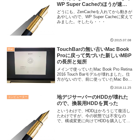
WP Super Cacheのほうが速
い・・・
どうにも、ZenCacheを入れてから動きが
あやしいので、WP Super Cacheに変えて
みました。そしたら・・・
2015.07.08
TouchBarの無い古いMac Book
Mac
Proに戻って気づいた新しいMBP
の長所と短所
メインで使っていたMac Book Pro Retina
2016 Touch Barモデルが壊れました。仕
方がないので、前に使っていたMac Book
Pro Retina 2012ってモデルを復元して使
2018.11.25
っているのですが、色々と改めて気づ...
地デジサーバーのHDDが壊れた
コンピューター
ので、換装用HDDを買った
というわけで、HDDはかろうじて復活し
たわけですが、今の状態では不安なの
で、構成変更に向けてHDDを購入してき
ました。3TBのWD WD30EZRX。1TBプ
ラッタモデルです。