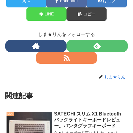
X
Facebook
はてブ
LINE
コピー
しま★りんをフォローする
しま★りん
関連記事
SATECHI スリム X1 Bluetooth
Mac
バックライトキーボードレビュ
ー。パンタグラフキーボード
は”これで良い”と納得できる素晴
久々にキーボード買いました。ついに、