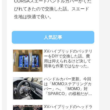
CORSAスエードハンドルカバーがくた
びれてきたので交換した話。スエード
生地は快適で良い。
人気記事
XVハイブリッドのバッテリ
ーをDIYで交換した話。費
用は抑えられるけど決して
簡単な作業ではなかった。
ハンドルカバー更新。今回
は「MOMOステアリングカ
バー」へ。「MOMO」対
「SPARCO」の様相だが、
俺的には今はまだSPARCO
を推す。
XVハイブリッドのヘッドラ