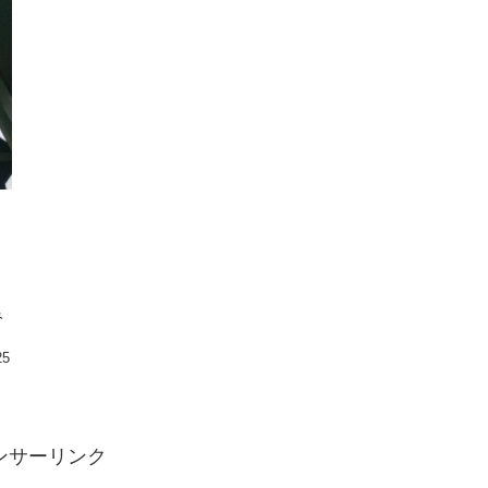
と
み
25
ンサーリンク