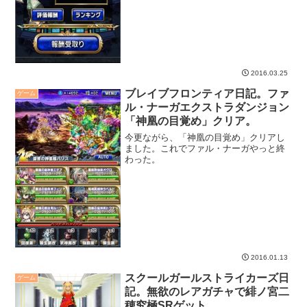
2016.03.25
ブレイブフロンティア日記。ファ
ゲーム
ル・ナーガエクストラダンジョン
「神凰の目覚め」クリア。
今更ながら、「神凰の目覚め」クリアし
ました。これでファル・ナーガやっと終
わった。
2016.01.13
スクールガールストライカーズ日
ゲーム
記。無欲のレアガチャで緋ノ宮二
穂究極SRゲット。