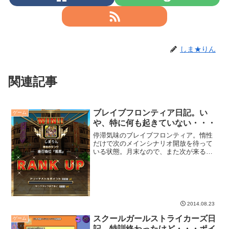
しま★りん
関連記事
ブレイブフロンティア日記。い
ゲーム
や、特に何も起きていない・・・
停滞気味のブレイブフロンティア。惰性
だけで次のメインシナリオ開放を待って
いる状態。月末なので、また次が来るか
な、と期待しています。
2014.08.23
スクールガールストライカーズ日
ゲーム
記。特訓終わったけど・・・ポイ