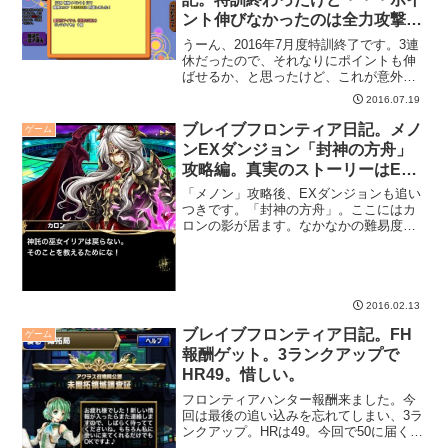
ント伸びなかったのは全力攻撃の
せい？
うーん、2016年7月度特訓終了です。3連
休だったので、それなりにポイントも伸
ばせるか、と思ったけど、これが意外に
も伸びなかった・・・。
2016.07.19
ブレイブフロンティア日記。メノ
ゲーム
ンEXダンジョン「封神の方舟」
攻略編。真実のストーリーはEX
ダンジョンにある。
「メノン」攻略後、EXダンジョンも追い
つきです。「封神の方舟」。ここにはカ
ロンの影が居ます。なかなかの難易度で
す。
2016.02.13
ブレイブフロンティア日記。FH
ゲーム
報酬ゲット。3ランクアップで
HR49。惜しい。
フロンティアハンター報酬来ました。今
回は最後の追い込みを忘れてしまい、3ラ
ンクアップ。HRは49。今回で50に届く予
定だったのですが、残念。