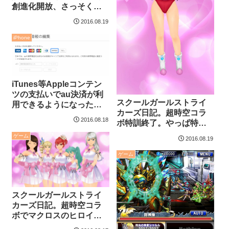
創進化開放、さっそく進
化させてみた。
2016.08.19
iPhone
iTunes等Appleコンテン
ツの支払いでau決済が利
スクールガールストライ
用できるようになったの
カーズ日記。超時空コラ
で設定してみた
2016.08.18
ボ特訓終了。やっぱ特訓
は難しい。
ゲーム
2016.08.19
ゲーム
スクールガールストライ
カーズ日記。超時空コラ
ボでマクロスのヒロイン
コス！