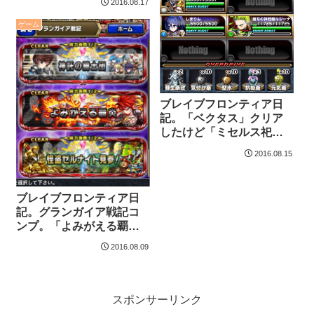
2016.08.17
ゲーム
ブレイブフロンティア日
記。「ベクタス」クリア
したけど「ミセルス祀
殿」クリアできる気がし
2016.08.15
ない。
ブレイブフロンティア日
記。グランガイア戦記コ
ンプ。「よみがえる覇
炎」アヴァン強いよ。
2016.08.09
スポンサーリンク