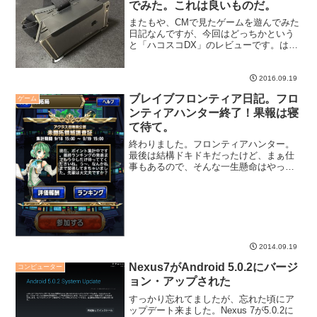
でみた。これは良いものだ。
またもや、CMで見たゲームを遊んでみた
日記なんですが、今回はどっちかという
と「ハコスコDX」のレビューです。は
い。
2016.09.19
ブレイブフロンティア日記。フロ
ゲーム
ンティアハンター終了！果報は寝
て待て。
終わりました。フロンティアハンター。
最後は結構ドキドキだったけど、まぁ仕
事もあるので、そんな一生懸命はやって
られない（苦笑）。
2014.09.19
Nexus7がAndroid 5.0.2にバージ
コンピューター
ョン・アップされた
すっかり忘れてましたが、忘れた頃にア
ップデート来ました。Nexus 7が5.0.2に