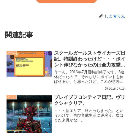
しま★りん
関連記事
スクールガールストライカーズ日
ゲーム
記。特訓終わったけど・・・ポイ
ント伸びなかったのは全力攻撃の
せい？
うーん、2016年7月度特訓終了です。3連
休だったので、それなりにポイントも伸
ばせるか、と思ったけど、これが意外に
も伸びなかった・・・。
2016.07.19
ブレイブフロンティア日記。ヴリ
ゲーム
クシャクリア。
・・・新エリア、終わっちまった。とい
うわけで、再び育成生活に逆戻り。次は
また来月かなー。