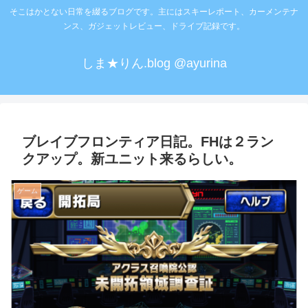
そこはかとない日常を綴るブログです。主にはスキーレポート、カーメンテナ
ンス、ガジェットレビュー、ドライブ記録です。
しま★りん.blog @ayurina
ブレイブフロンティア日記。FHは２ラン
クアップ。新ユニット来るらしい。
ゲーム