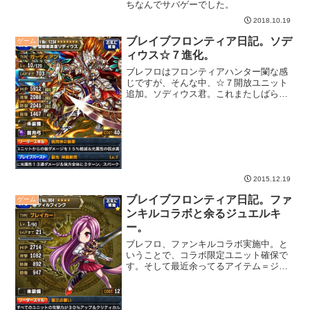
ちなんでサバゲーでした。
2018.10.19
ブレイブフロンティア日記。ソデ
ゲーム
ィウス☆７進化。
ブレフロはフロンティアハンター闌な感
じですが、そんな中、☆７開放ユニット
追加。ソディウス君。これまたしばらく
主力で使ってた懐かしいユニットなんだ
な。
2015.12.19
ブレイブフロンティア日記。ファ
ゲーム
ンキルコラボと余るジュエルキ
ー。
ブレフロ、ファンキルコラボ実施中。と
いうことで、コラボ限定ユニット確保で
す。そして最近余ってるアイテム＝ジュ
エルキーについて。