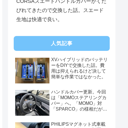
CORSAスエードハンドルカバーがくた
びれてきたので交換した話。スエード
生地は快適で良い。
人気記事
XVハイブリッドのバッテリ
ーをDIYで交換した話。費
用は抑えられるけど決して
簡単な作業ではなかった。
ハンドルカバー更新。今回
は「MOMOステアリングカ
バー」へ。「MOMO」対
「SPARCO」の様相だが、
俺的には今はまだSPARCO
を推す。
PHILIPSマグネット式車載