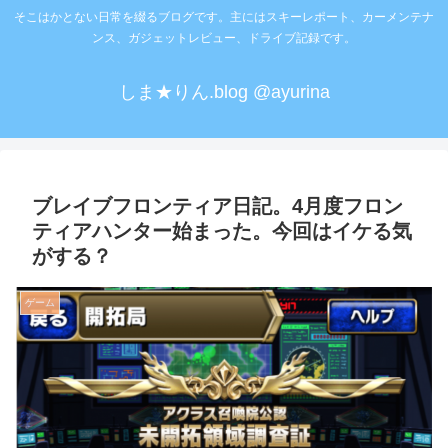
そこはかとない日常を綴るブログです。主にはスキーレポート、カーメンテナ
ンス、ガジェットレビュー、ドライブ記録です。
しま★りん.blog @ayurina
ブレイブフロンティア日記。4月度フロン
ティアハンター始まった。今回はイケる気
がする？
ゲーム