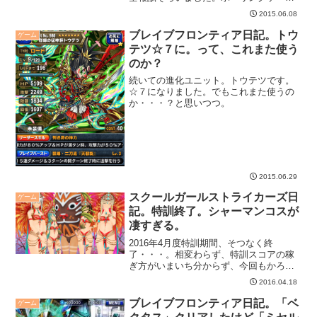
は結構楽しい。
2015.06.08
ブレイブフロンティア日記。トウ
ゲーム
テツ☆７に。って、これまた使う
のか？
続いての進化ユニット。トウテツです。
☆７になりました。でもこれまた使うの
か・・・？と思いつつ。
2015.06.29
スクールガールストライカーズ日
ゲーム
記。特訓終了。シャーマンコスが
凄すぎる。
2016年4月度特訓期間、そつなく終
了・・・。相変わらず、特訓スコアの稼
ぎ方がいまいち分からず、今回もかろう
じてレアコスに届く程度で終了です。
2016.04.18
が、このレアコス、なんか凄い。
ブレイブフロンティア日記。「ベ
ゲーム