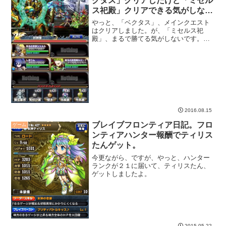
クタス」クリアしたけど「ミセル
ス祀殿」クリアできる気がしな
い。
やっと、「ベクタス」、メインクエスト
はクリアしました。が、「ミセルス祀
殿」、まるで勝てる気がしないです。そ
して召喚は気合だ、という話。
2016.08.15
ブレイブフロンティア日記。フロ
ゲーム
ンティアハンター報酬でティリス
たんゲット。
今更ながら、ですが、やっと、ハンター
ランクが２１に届いて、ティリスたん、
ゲットしましたよ。
2015.05.22