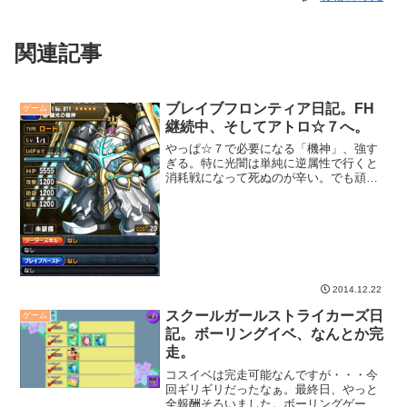
関連記事
ブレイブフロンティア日記。FH
ゲーム
継続中、そしてアトロ☆７へ。
やっぱ☆７で必要になる「機神」、強す
ぎる。特に光闇は単純に逆属性で行くと
消耗戦になって死ぬのが辛い。でも頑張
ってアトロも☆７にしてみました。
2014.12.22
スクールガールストライカーズ日
ゲーム
記。ボーリングイベ、なんとか完
走。
コスイベは完走可能なんですが・・・今
回ギリギリだったなぁ。最終日、やっと
全報酬そろいました。ボーリングゲーム