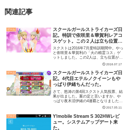
関連記事
スクールガールストライカーズ日
ゲーム
記。特訓で依咲里＆華賀利レアコ
スゲット。この２人は立ち位置が
重要らしい。
スクストは2016年7月度特訓期間中。やっ
と依咲里＆華賀利の「火の精霊コス」ゲ
ットしました。この2人は、立ち位置が重
要らしいです。
2016.07.17
スクールガールストライカーズ日
ゲーム
記。4代目エテルノクイーンもや
っぱり伊緒ちんだった。
さて、怒涛の第4回スクスト人気投票、結
果が出ました。案の定と言いますか、や
っぱり夜木沼伊緒の4連覇となりました
が、台風の目は意外にもアマンド・フォ
2017.05.11
ーマルハウトの面々でした。
Y!mobile Stream S 302HWレビ
ブログ
ュー。システムアップデート来
た。