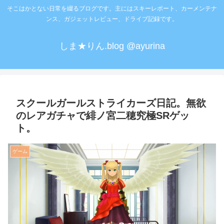
そこはかとない日常を綴るブログです。主にはスキーレポート、カーメンテナ
ンス、ガジェットレビュー、ドライブ記録です。
しま★りん.blog @ayurina
スクールガールストライカーズ日記。無欲
のレアガチャで緋ノ宮二穂究極SRゲッ
ト。
ゲーム