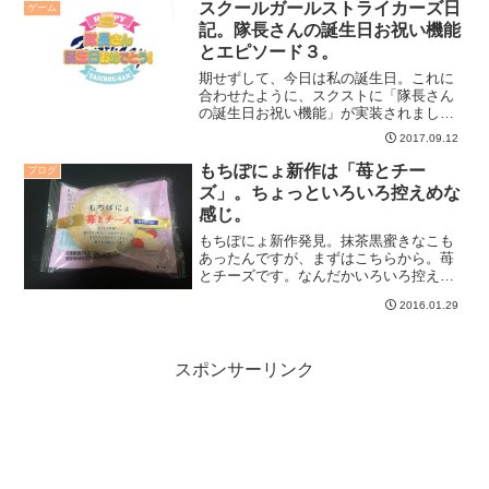
スクールガールストライカーズ日
ゲーム
記。隊長さんの誕生日お祝い機能
とエピソード３。
期せずして、今日は私の誕生日。これに
合わせたように、スクストに「隊長さん
の誕生日お祝い機能」が実装されました
よ。そして不思議な雰囲気のエピソード
2017.09.12
３が少しづつ進んでいます。
もちぽにょ新作は「苺とチー
ブログ
ズ」。ちょっといろいろ控えめな
感じ。
もちぽにょ新作発見。抹茶黒蜜きなこも
あったんですが、まずはこちらから。苺
とチーズです。なんだかいろいろ控えめ
で、うーん、という感じ。
2016.01.29
スポンサーリンク