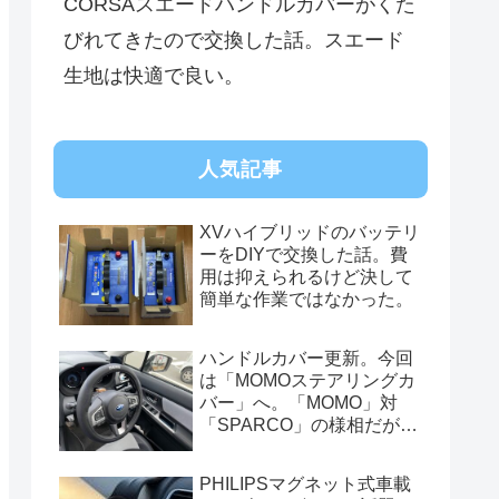
CORSAスエードハンドルカバーがくた
びれてきたので交換した話。スエード
生地は快適で良い。
人気記事
XVハイブリッドのバッテリ
ーをDIYで交換した話。費
用は抑えられるけど決して
簡単な作業ではなかった。
ハンドルカバー更新。今回
は「MOMOステアリングカ
バー」へ。「MOMO」対
「SPARCO」の様相だが、
俺的には今はまだSPARCO
を推す。
PHILIPSマグネット式車載