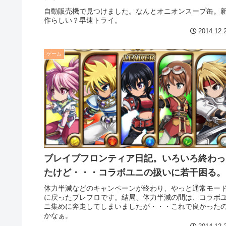
自動販売機で見つけました。なんとオニオンスープ缶。
作らしい？早速トライ。
2014.12.
ゲーム
ブレイブフロンティア日記。いろいろ終わっ
たけど・・・コラボユニの扱いに若干困る。
体力半減などのキャンペーンが終わり、やっと通常モー
に戻ったブレフロです。結局、体力半減の間は、コラボ
ニ集めに奔走してしまいましたが・・・これで良かった
かなぁ。