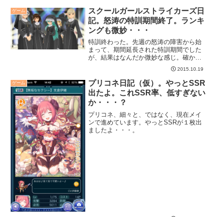
スクールガールストライカーズ日
ゲーム
記。怒涛の特訓期間終了。ランキ
ングも微妙・・・
特訓終わった。先週の怒涛の障害から始
まって、期間延長された特訓期間でした
が、結果はなんだか微妙な感じ。確かに
ランキングは悪くないんですがね。
2015.10.19
プリコネ日記（仮）。やっとSSR
ゲーム
出たよ。これSSR率、低すぎない
か・・・？
プリコネ、細々と、ではなく、現在メイ
ンで進めています。やっとSSRが１枚出
ましたよ・・・。