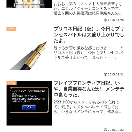
おおお、第３回スクスト人気投票来まし
た。エテルノクイーンコンテストです。
過去２回の人気投票は結局伊緒ちんの圧
勝になってしまったため、今回は多少？
2016.04.29
調整されたようですが・・・
プリコネ日記（仮）。今日もプリ
ゲーム
ンセスバトルは大盛り上がりでし
たよ。
続けるか否か微妙な感じだけど・・・プ
リコネ日記（仮）。今日もプリンセスバ
トルで盛り上がってしまった・・・。
2015.03.31
ブレイブフロンティア日記。い
ゲーム
や、自業自得なんだが、メンテテ
ロ食らった。
2/23 1:00からメンテがあるのを忘れて
て、気持よくメタルパレード回してた
ら、いきなりメンテに入って、残念な思
いをしたという、どうでもいい話。
2015.02.23