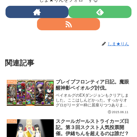
しま★りん
関連記事
ブレイブフロンティア日記。魔眼
ゲーム
醒神影ベイオルグ討伐。
ベイオルグのEXダンジョンもクリアしま
した。ここはしんどかった。すっかりオ
グロがリーダー枠に居座りつつありま
す。
2015.06.11
スクールガールストライカーズ日
ゲーム
記。第３回スクスト人気投票開
催。伊緒ちんを超えるのは誰だ？