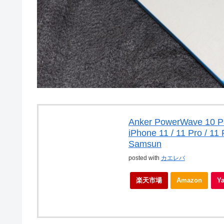
Anker PowerWave 
iPhone 11 / 11 Pro / 11
Samsun
posted with
カエレバ
楽天市場
Amazon
Y