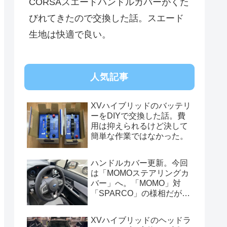
CORSAスエードハンドルカバーがくた
びれてきたので交換した話。スエード
生地は快適で良い。
人気記事
XVハイブリッドのバッテリ
ーをDIYで交換した話。費
用は抑えられるけど決して
簡単な作業ではなかった。
ハンドルカバー更新。今回
は「MOMOステアリングカ
バー」へ。「MOMO」対
「SPARCO」の様相だが、
俺的には今はまだSPARCO
を推す。
XVハイブリッドのヘッドラ