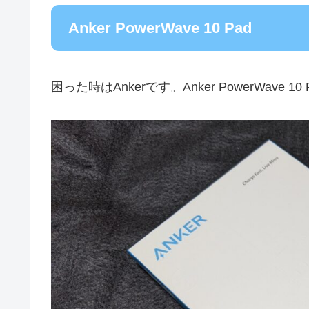
Anker PowerWave 10 Pad
困った時はAnkerです。Anker PowerWave 