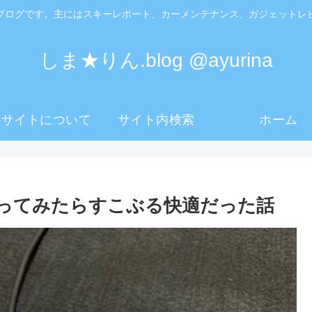
ブログです。主にはスキーレポート、カーメンテナンス、ガジェットレ
しま★りん.blog @ayurina
のサイトについて
サイト内検索
ホーム
買ってみたらすこぶる快適だった話