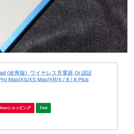
10 Pad (改善版), ワイヤレス充電器 Qi 認証
 Pro Max/XS/XS Max/XR/X / 8 / 8 Plus
ahooショッピング
7net