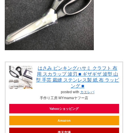
はさみ ピンキングハサミ クラフト 布
用 スカラップ 波刃 ■ ギザギザ 波型 山
型 手芸 裁縫 ステンレス製 紙 布 ラッピ
ング ■
posted with
カエレバ
手作り工房 MYmamaヤフー店
Yahooショッピング
Amazon
楽天市場