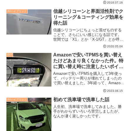
2018.07.16
信越シリコーンと界面活性剤でク
XVハイブリッド
リーニング＆コーティング効果を
得た話
信越シリコーンにちょっと混ぜものする
ことで、さらにいい感じになる話です。
世間では「X1」とか「X-1/GT」とか呼ば
れているものですが、実際やってみたら
2020.05.04
とても良かったのでオススメです。
Amazonで安いTPMSを買い替え
DIY
たけどあまり良くなかった件。特
に買い替え時に注意したいポイン
トについて。
Amazonで安いTPMSを購入して3年使っ
て、バッテリー周りが壊れてしまったの
で買い替えました。3年経って、Amazon
の安いTPMSもどれほど進化したかと期
2023.08.15
待しつつ、売れ筋TPMSを購入してみた
ものの、結局満足できませんでした。そ
初めて洗車場で洗車した話
XVハイブリッド
んな話...
人生初、洗車場で洗車してみました。勝
手がわからずいろいろ苦労しましたが、
なんか凄く楽しかったです。