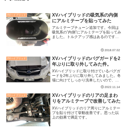
XVハイブリッドの吸気系の内側
XVハイブリッド
にアルミテープを貼ってみた
アルミテープチューン追加です。今回は
吸気系の”内側”にアルミテープを貼ってみ
ました。トルクアップ感はあるのです
が、ちょっと効果の推移を見たいかなと
いうところです。
2018.07.02
XVハイブリッドのバグガードを2
XVハイブリッド
年ぶりに取り外してみた件。
XVハイブリッドに取り付けているバグガ
ードを2年ぶりに取り外してみました。冬
場に向けてしっかり洗車したいので、し
ばらく外して走る予定です。冬場にはま
2022.11.14
た取り付けたいかなと思います。ちなみ
に外したのは8月です。
XVハイブリッドのリアの足まわ
XVハイブリッド
りをアルミテープで改善してみた
XVハイブリッドのリア周りにアルミテー
プを貼り付けて挙動改善です。思った以
上の効果で満足です。