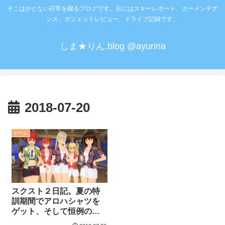
そこはかとない日常を綴るブログです。主にはスキーレポート、カーメンテナ
ンス、ガジェットレビュー、ドライブ記録です。
しま★りん.blog @ayurina
2018-07-20
ゲーム
スクスト２日記。夏の特
訓期間でアロハシャツを
ゲット、そして恒例の水
着コスはやっぱり・・・