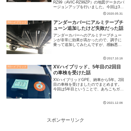
RZ99（AVIC-RZ99ZP）の地図データのバ
ージョンアップを行いました。今回は3月
に開通した首都高横浜北西線が繋がって
2020.05.31
ました。
アンダーカバーにアルミテープチ
XVハイブリッド
ューン追加したけど失敗だった話
アンダーカバーへのアルミテープチュー
ンが非常に効果が高かったので、調子に
乗って追加してみたんですが、感触悪く
て失敗だったというお話です。アルミテ
ープ、難しいです。
2017.10.16
XVハイブリッド、5年目の2回目
XVハイブリッド
の車検を受けた話
XVハイブリッドGPE、納車から5年。2回
目の車検を受けましたのでまとめます。
今回は5年目ということで、あちこちガタ
が出てきたところを修理したりして、真
面目に結構な出費になりました。まあ車
なんて乗ってれば痛むので仕方のないと
2021.12.06
ころなのですが、...
スポンサーリンク