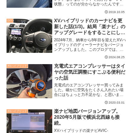
状態」ってのが分からなかったんです
が、やっと見えてきた感じがします。
2019.10.05
XVハイブリッドのカーナビを更
DIY
新した話(1/3)。結局「楽ナビ」の
アップグレードをすることにした
経緯。
2024年7月、納車から8年目を迎えたXVハ
イブリッドのディーラーナビをバージョ
ンアップしました。このブログでは、紆
余曲折あって結局「楽ナビ」のアップグ
2024.08.25
レードに至った経緯を記載します。
充電式エアコンプレッサーはタイ
XVハイブリッド
ヤの空気圧調整にすこぶる便利だ
った話
充電式のエアコンプレッサー買ってみま
した。確かに空気をたくさん入れたい場
合にはちょっと力不足かな、と思いまし
たが、日常的な空気圧調整にはすこぶる
2020.03.01
便利だと思います。
楽ナビ地図バージョンアップ。
XVハイブリッド
2020年5月版で横浜北西線も接
続。
XVハイブリッドの楽ナビAVIC-