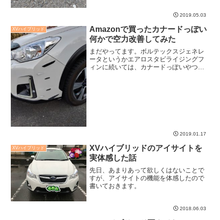
交換しました。トルク感が戻って良かっ
たです。
2019.05.03
Amazonで買ったカナードっぽい
XVハイブリッド
何かで空力改善してみた
まだやってます。ボルテックスジェネレ
ータというかエアロスタビライジングフ
ィンに続いては、カナードっぽいやつで
す。Amazonで見かけて気になっていたの
で取り付けてみました。効果のほどは微
妙ですが、思ったより作りもしっかりし
ていて良かったです...
2019.01.17
XVハイブリッドのアイサイトを
XVハイブリッド
実体感した話
先日、あまりあって欲しくはないことで
すが、アイサイトの機能を体感したので
書いておきます。
2018.06.03