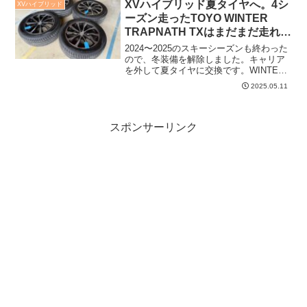
XVハイブリッド夏タイヤへ。4シ
XVハイブリッド
ーズン走ったTOYO WINTER
TRAPNATH TXはまだまだ走れそ
うだけど来期更新すると思う。
2024〜2025のスキーシーズンも終わった
ので、冬装備を解除しました。キャリア
を外して夏タイヤに交換です。WINTER
TRANPATH TXで4シーズン走ったのでト
2025.05.11
レッド面の状態を確認しましたが、まだ
まだ走れそうなくらい溝は残っていま
し...
スポンサーリンク