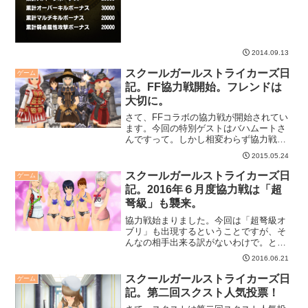
2014.09.13
スクールガールストライカーズ日
ゲーム
記。FF協力戦開始。フレンドは
大切に。
さて、FFコラボの協力戦が開始されてい
ます。今回の特別ゲストはバハムートさ
んですって。しかし相変わらず協力戦だ
けは苦手・・・。
2015.05.24
スクールガールストライカーズ日
ゲーム
記。2016年６月度協力戦は「超
弩級」も襲来。
協力戦始まりました。今回は「超弩級オ
ブリ」も出現するということですが、そ
んなの相手出来る訳がないわけで。とり
あえずまったりと、いつも通りで行きま
2016.06.21
す。
スクールガールストライカーズ日
ゲーム
記。第二回スクスト人気投票！