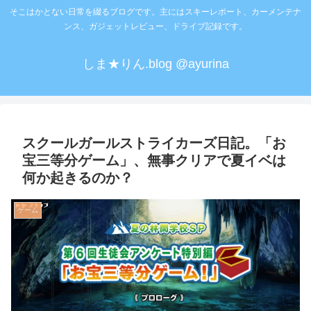
そこはかとない日常を綴るブログです。主にはスキーレポート、カーメンテナ
ンス、ガジェットレビュー、ドライブ記録です。
しま★りん.blog @ayurina
スクールガールストライカーズ日記。「お
宝三等分ゲーム」、無事クリアで夏イベは
何か起きるのか？
ゲーム