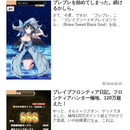
ブレブレを始めてしまった。続け
ゲーム
るかしら。
さて、今更、ですが、「ブレブレ」こ
と、「ブレイブソード✕ブレイズソウ
ル」（Brave Sword Blaze Soul）を始め
てしまいました。CMでやってる、アレで
すね。
2016.04.25
ブレイブフロンティア日記。フロ
ゲーム
ンティアハンター極地、120万超
えた！
やっと、オルト＝リグオン、ゲットでき
ました。極地120万ポイント超えでのクリ
ア達成。いや結構運だなぁ、これは。