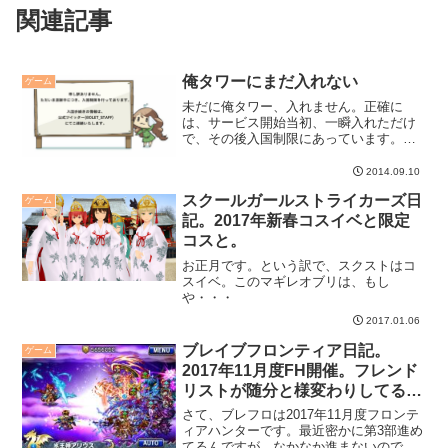
関連記事
俺タワーにまだ入れない
ゲーム
未だに俺タワー、入れません。正確に
は、サービス開始当初、一瞬入れただけ
で、その後入国制限にあっています。事
前登録組ではないので、これはしばらく
続くのかなぁ、と。
2014.09.10
スクールガールストライカーズ日
ゲーム
記。2017年新春コスイベと限定
コスと。
お正月です。という訳で、スクストはコ
スイベ。このマギレオブリは、もし
や・・・
2017.01.06
ブレイブフロンティア日記。
ゲーム
2017年11月度FH開催。フレンド
リストが随分と様変わりしてる
件。
さて、ブレフロは2017年11月度フロンテ
ィアハンターです。最近密かに第3部進め
てるんですが、なかなか進まないので、