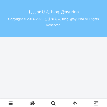
しま★りん.blog @ayurina
Copyright © 2014-2026 しま★りん.blog @ayurina All Rights
Reserved.