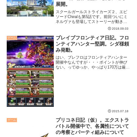
展開。
スクールガールストライカーズ２、エピ
ソードChiralも第5話です。前回ついにミ
ネルヴァも登場してストーリーが動き出
してきた感じですが、今回はさらに核心
2018.09.03
に迫る展開です。
ブレイブフロンティア日記。フロ
ゲーム
ンティアハンター堅調。シダ様頼
み発動。
はい、ブレフロはフロンティアハンター
開催中なんですが・・・ポイントが伸び
ない。ってゆっか、やっぱり170万は厳し
いなぁ、ということで、ユニット組みの
考察など。
2015.07.18
プリコネ日記（仮）。エクストラ
ゲーム
バトル開催中で、各属性について
の考察とパーティ組みについて