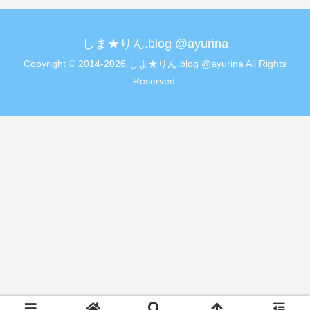
しま★りん.blog @ayurina
Copyright © 2014-2026 しま★りん.blog @ayurina All Rights
Reserved.