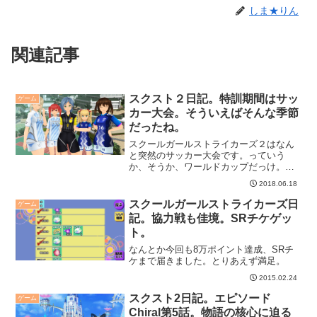
しま★りん
関連記事
スクスト２日記。特訓期間はサッ
ゲーム
カー大会。そういえばそんな季節
だったね。
スクールガールストライカーズ２はなん
と突然のサッカー大会です。っていう
か、そうか、ワールドカップだっけ。全
く気づいていなかった。
2018.06.18
スクールガールストライカーズ日
ゲーム
記。協力戦も佳境。SRチケゲッ
ト。
なんとか今回も8万ポイント達成、SRチ
ケまで届きました。とりあえず満足。
2015.02.24
スクスト2日記。エピソード
ゲーム
Chiral第5話。物語の核心に迫る