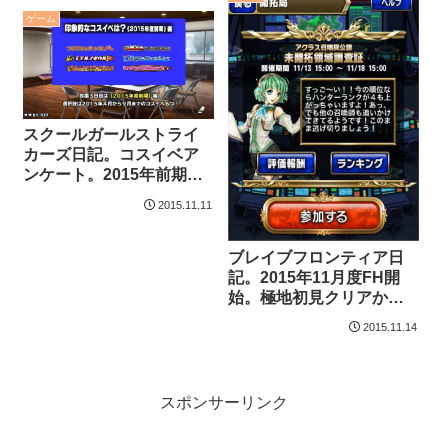
ゲーム
スクールガールストライ
カーズ日記。コスイベア
ンケート。2015年前期は
パイレーツかな。
2015.11.11
ブレイブフロンティア日
記。2015年11月度FH開
始。極地初見クリアから
のスタート。
2015.11.14
スポンサーリンク