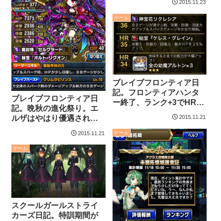
2015.11.23
ゲーム
ブレイブフロンティア日
記。フロンティアハンタ
ブレイブフロンティア日
ー終了、ランク+3でHR36
記。晩秋の進化祭り。エ
の報酬。
2015.11.21
ルザはやはり優遇されて
いる。
ゲーム
2015.11.21
ゲーム
スクールガールストライ
カーズ日記。特訓期間が