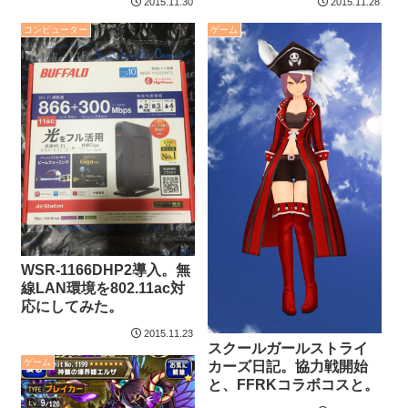
2015.11.30
2015.11.28
た・・・
コンピューター
ゲーム
WSR-1166DHP2導入。無
線LAN環境を802.11ac対
応にしてみた。
2015.11.23
スクールガールストライ
ゲーム
カーズ日記。協力戦開始
と、FFRKコラボコスと。