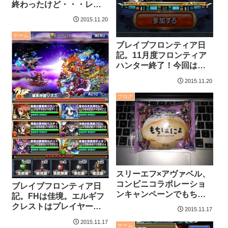
終わったけど・・・レア
コスまでも届かな
2015.11.20
い・・・
ゲーム
ブレイブフロンティア日
記。11月度フロンティア
ハンター終了！今回は追
い込んで見たけど、結果
2015.11.20
は普通な気がする。
ブログ
スリーエフ×アヴァベル、
コンビニコラボレーショ
ブレイブフロンティア日
ンキャンペーンでもちぽ
記。FHは佳境。エルギフ
にょ限定パッケージっ
クレストはプレイヤーレ
2015.11.17
て。
ベル上げに使えるかも。
2015.11.17
ゲーム