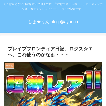
そこはかとない日常を綴るブログです。主にはスキーレポート、カーメンテナ
ンス、ガジェットレビュー、ドライブ記録です。
しま★りん.blog @ayurina
ブレイブフロンティア日記。ロクス☆７
へ。これ使うのかなぁ・・・
ゲーム