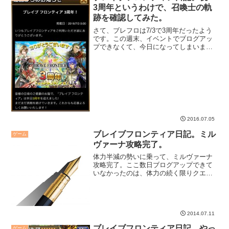
3周年というわけで、召喚士の軌
跡を確認してみた。
さて、ブレフロは7/3で3周年だったよう
です。この週末、イベントでブログアッ
プできなくて、今日になってしまいまし
たが、とにかくめでたいね。という訳
で、戦歴確認してみたですよ。
2016.07.05
ブレイブフロンティア日記。ミル
ゲーム
ヴァーナ攻略完了。
体力半減の勢いに乗って、ミルヴァーナ
攻略完了。ここ数日ブログアップできて
いなかったのは、体力の続く限りクエス
トを進めていたからでした。
2014.07.11
ブレイブフロンティア日記。やっ
ゲーム