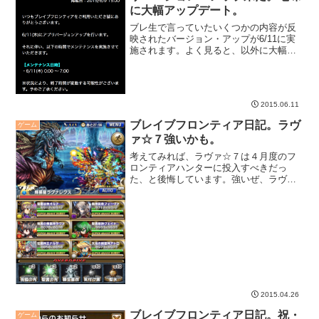
に大幅アップデート。
ブレ生で言っていたいくつかの内容が反
映されたバージョン・アップが6/11に実
施されます。よく見ると、以外に大幅な
アップデートになってますし、メンテ時
間もちょっと長めです。これはきっと、
予定通り終了せず、侘びダイヤが来る予
感（苦笑）。
2015.06.11
ブレイブフロンティア日記。ラヴ
ゲーム
ァ☆７強いかも。
考えてみれば、ラヴァ☆７は４月度のフ
ロンティアハンターに投入すべきだっ
た、と後悔しています。強いぜ、ラヴァ
たん。
2015.04.26
ブレイブフロンティア日記。祝・
ゲーム