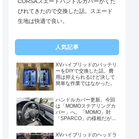
CORSAスエードハンドルカバーがくた
びれてきたので交換した話。スエード
生地は快適で良い。
人気記事
XVハイブリッドのバッテリ
ーをDIYで交換した話。費
用は抑えられるけど決して
簡単な作業ではなかった。
ハンドルカバー更新。今回
は「MOMOステアリングカ
バー」へ。「MOMO」対
「SPARCO」の様相だが、
俺的には今はまだSPARCO
を推す。
XVハイブリッドのヘッドラ