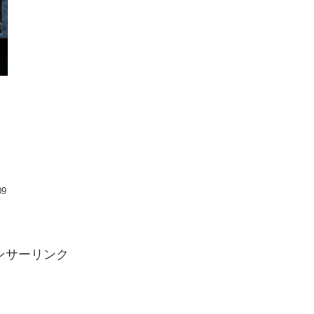
。
ト
09
ンサーリンク