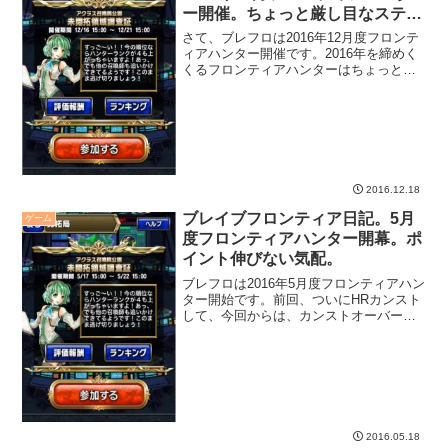
ー開催。ちょっと厳し目なステー
ジ設定か。
さて、ブレフロは2016年12月度フロンテ
ィアハンター開催です。2016年を締めく
くるフロンティアハンターはちょっと厳
し目な感じです。極地スコア目標は400
万・・・そういえば、新エリア開放され
たり、マルチプレイ開放されたりしてい
るみたいです...
2016.12.18
ブレイブフロンティア日記。5月
ゲーム
度フロンティアハンター開幕。ポ
イント伸びない気配。
ブレフロは2016年5月度フロンティアハン
ター開始です。前回、ついにHRカンスト
して、今回からは、カンストオーバーラ
ンク数で報酬が貰えるヤツです。頑張っ
て行ってみましょう！
2016.05.18