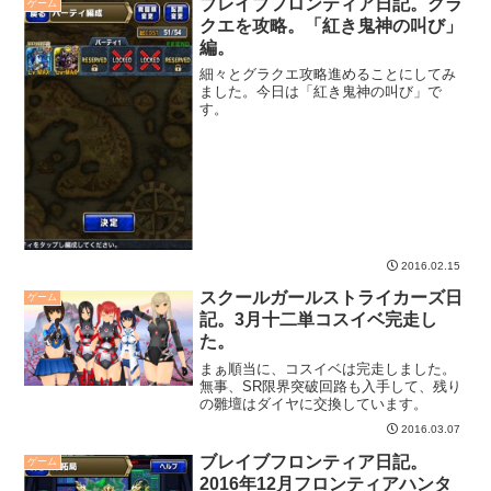
ブレイブフロンティア日記。グラ
ゲーム
クエを攻略。「紅き鬼神の叫び」
編。
細々とグラクエ攻略進めることにしてみ
ました。今日は「紅き鬼神の叫び」で
す。
2016.02.15
スクールガールストライカーズ日
ゲーム
記。3月十二単コスイベ完走し
た。
まぁ順当に、コスイベは完走しました。
無事、SR限界突破回路も入手して、残り
の雛壇はダイヤに交換しています。
2016.03.07
ブレイブフロンティア日記。
ゲーム
2016年12月フロンティアハンタ