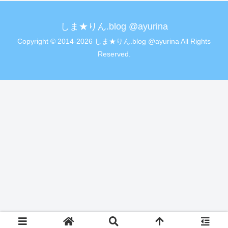
しま★りん.blog @ayurina
Copyright © 2014-2026 しま★りん.blog @ayurina All Rights
Reserved.