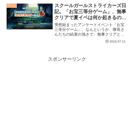
スクールガールストライカーズ日
ゲーム
記。「お宝三等分ゲーム」、無事
クリアで夏イベは何か起きるの
か？
突然始まったアンケートイベント「お宝
三等分ゲーム」、なんというか、隊長さ
んたちの結束の強さで、無事クリアとな
りました。
2016.07.11
スポンサーリンク