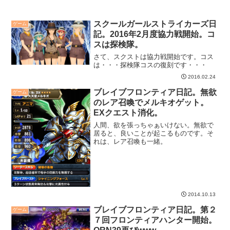
スクールガールストライカーズ日
ゲーム
記。2016年2月度協力戦開始。コ
スは探検隊。
さて、スクストは協力戦開始です。コス
は・・・探検隊コスの復刻です・・・
2016.02.24
ブレイブフロンティア日記。無欲
ゲーム
のレア召喚でメルキオゲット。
EXクエスト消化。
人間、欲を張っちゃぁいけない。無欲で
居ると、良いことが起こるものです。そ
れは、レア召喚も一緒。
2014.10.13
ブレイブフロンティア日記。第２
ゲーム
７回フロンティアハンター開始。