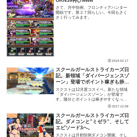
ORN39再びwww
さて、月中恒例、フロンティアハンター
開始です。第２７回らしい。今回もさく
さく行ってみます。
2016.02.17
スクールガールストライカーズ日
ゲーム
記。新領域「ダイバージェンスゾ
ーン」登場でポイント稼ぎも捗
る。
スクストは12月度コスイベ。新たな領域
「ダイバージェンスゾーン」が登場で
す。随分とポイントは稼ぎやすくなって
います。とは言え、回すにはやっぱり体
2017.12.08
力が必要ですが。
スクールガールストライカーズ日
ゲーム
記。ダメコンと”ミゼラ”、そして
エピソード3へ。
スクストは月初恒例ダメコン開催、そし