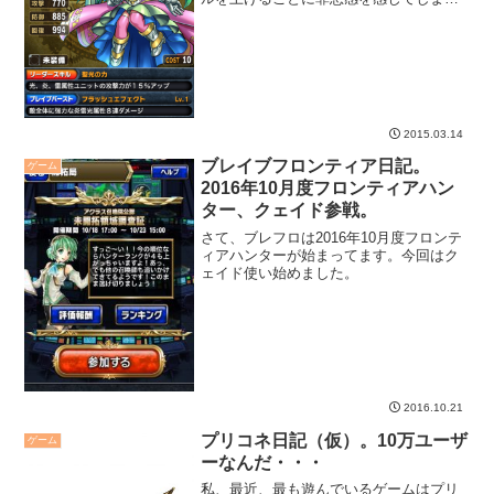
と、ユニット枠が溢れて困りま
す・・・。そんなわけで、最近強化した
ユニットなど。
2015.03.14
ブレイブフロンティア日記。
ゲーム
2016年10月度フロンティアハン
ター、クェイド参戦。
さて、ブレフロは2016年10月度フロンテ
ィアハンターが始まってます。今回はク
ェイド使い始めました。
2016.10.21
プリコネ日記（仮）。10万ユーザ
ゲーム
ーなんだ・・・
私、最近、最も遊んでいるゲームはプリ