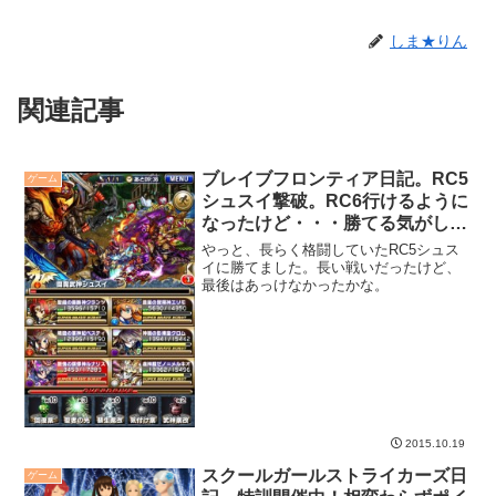
しま★りん
関連記事
ブレイブフロンティア日記。RC5
ゲーム
シュスイ撃破。RC6行けるように
なったけど・・・勝てる気がしな
い。
やっと、長らく格闘していたRC5シュス
イに勝てました。長い戦いだったけど、
最後はあっけなかったかな。
2015.10.19
スクールガールストライカーズ日
ゲーム