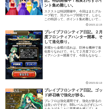
記。特訓開催中！相変わらずポイ
ント集め難しい。
スクストは特訓開催中。今回はまたグル
ープ戦で、31グループ対戦です。しかし
この特訓って、ポイント集め難しいです
よ。ほんと。
2015.12.15
ブレイブフロンティア日記。２月
ゲーム
度フロンティアハンター開幕。そ
して進化祭り。
木曜から金曜の流れは、巨神＆機神で進
化祭りなわけで。そして２月度フロンテ
ィアハンター開幕です。今回もなかなか
ポイント稼ぎは難しい感じの仕上がりか
もしれない。
2015.02.13
ブレイブフロンティア日記。ゴッ
ゲーム
ド絆召喚で強化が捗る。
ブレフロは強化週間です。強化が捗るの
は良いのですが、BBレベル上げずにレベ
ルを上げることに罪悪感を感じてしまう