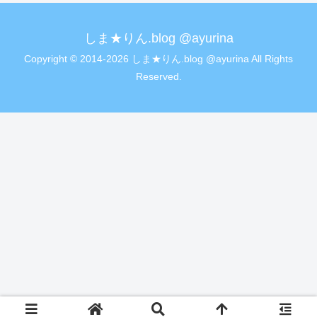
しま★りん.blog @ayurina
Copyright © 2014-2026 しま★りん.blog @ayurina All Rights
Reserved.