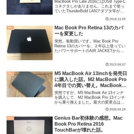
MacBook Pro Late 2016にはUSB Type-C
コネクタしかありません。これまで使っ
ていたThunderBold LANアダプタ等が使
えなくなったわけですが、一番困るの
2016.12.05
が、実はUSB機器だったりします。とい
う訳で、一緒にT...
Mac Book Pro Retina 13のカバ
Mac
ーを変更した
突然、衝動買いです。Mac Book Pro
Retina 13のカバーを、２年以上使ってい
たパワーサポートのAIR JACKETから、
NEXARYのハードケースに変更しまし
た。
2015.08.07
M5 MacBook Air 13inchを発売日
Mac
に購入した話。M2 MacBook Pro
4年目での買い替え。MacBook
Neoが話題だけどAirもアリだと
突然ですが、M5 MacBook Air 13インチ
思う。
を購入して、M2 MacBook Pro 13インチ
から乗り換えました。最大の変更点は
「JISキーボード」だったりします。相変
2026.04.29
わらずTimeMachineが優秀過ぎて、一瞬
で切り替えは完了...
Genius Bar初体験の感想。Mac
Mac
Book Pro Retina 2016
TouchBarが壊れた話。