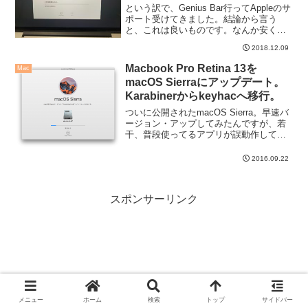
という訳で、Genius Bar行ってAppleのサ
ポート受けてきました。結論から言う
と、これは良いものです。なんか安く治
りそうだし、ラッキーです。
2018.12.09
Macbook Pro Retina 13を
Mac
macOS Sierraにアップデート。
Karabinerからkeyhacへ移行。
ついに公開されたmacOS Sierra。早速バ
ージョン・アップしてみたんですが、若
干、普段使ってるアプリが誤動作して困
ってる感じです。
2016.09.22
スポンサーリンク
メニュー
ホーム
検索
トップ
サイドバー