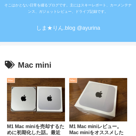
そこはかとない日常を綴るブログです。主にはスキーレポート、カーメンテナ
ンス、ガジェットレビュー、ドライブ記録です。
しま★りん.blog @ayurina
Mac mini
Mac
Mac
M1 Mac miniレビュー。
M1 Mac miniを売却するた
Mac miniをオススメした
めに初期化した話。最近