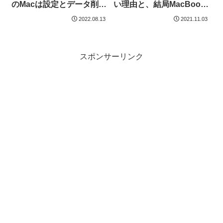
い理由と、結局MacBook
のMacは設定とデータ削除
に回帰しそうな理由。
をmacOS上から実施でき
2021.11.03
2022.08.13
る。
スポンサーリンク