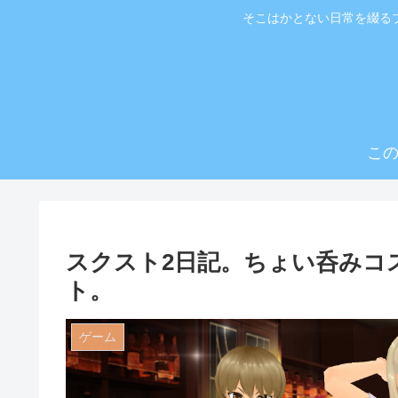
そこはかとない日常を綴る
こ
スクスト2日記。ちょい呑みコ
ト。
ゲーム