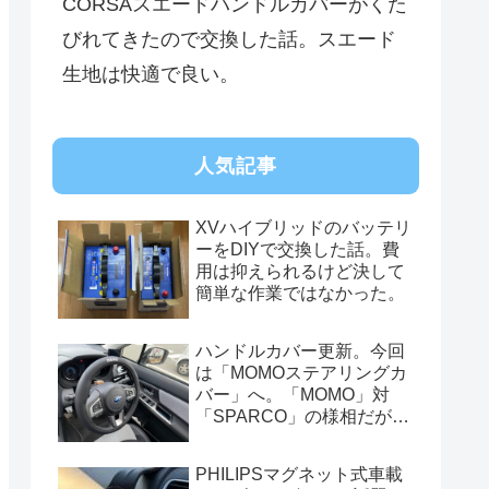
CORSAスエードハンドルカバーがくた
びれてきたので交換した話。スエード
生地は快適で良い。
人気記事
XVハイブリッドのバッテリ
ーをDIYで交換した話。費
用は抑えられるけど決して
簡単な作業ではなかった。
ハンドルカバー更新。今回
は「MOMOステアリングカ
バー」へ。「MOMO」対
「SPARCO」の様相だが、
俺的には今はまだSPARCO
を推す。
PHILIPSマグネット式車載