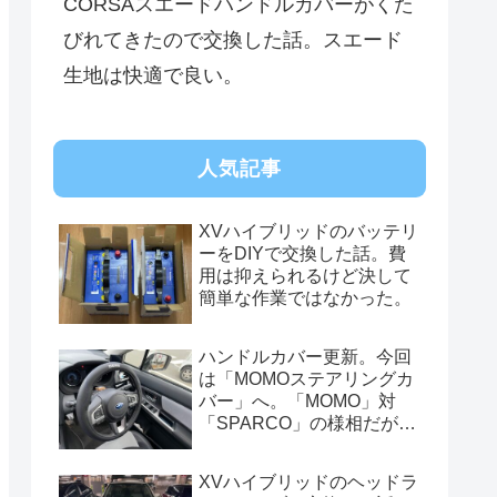
CORSAスエードハンドルカバーがくた
びれてきたので交換した話。スエード
生地は快適で良い。
人気記事
XVハイブリッドのバッテリ
ーをDIYで交換した話。費
用は抑えられるけど決して
簡単な作業ではなかった。
ハンドルカバー更新。今回
は「MOMOステアリングカ
バー」へ。「MOMO」対
「SPARCO」の様相だが、
俺的には今はまだSPARCO
を推す。
XVハイブリッドのヘッドラ