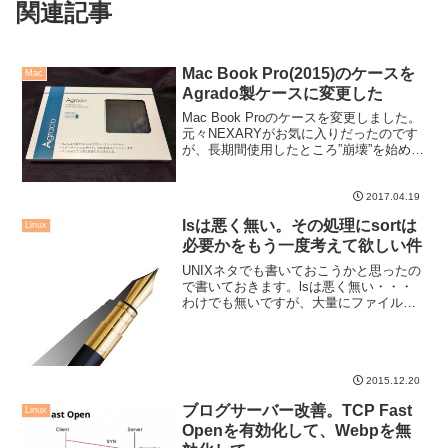
関連記事
Mac Book Pro(2015)のケースを
Mac
Agrado製ケースに変更した
Mac Book Proのケースを変更しました。
元々NEXARYがお気に入りだったのです
が、長期間使用したところ”崩壊”を始めた
ため、別メーカーのケースに変更です。
2017.04.19
lsは悪く無い。その処理にsortは
Linux
必要かをもう一度考えて欲しい件
UNIXネタでも書いておこうかと思ったの
で書いておきます。lsは悪く無い・・・
わけでも無いですが、大量にファイルを
保存したディレクトリでlsを打ってあっ
ちゃーとなってしまうエンジニアの悲
哀。
2015.12.20
ブログサーバー改善。TCP Fast
Linux
Openを有効化して、Webpを無