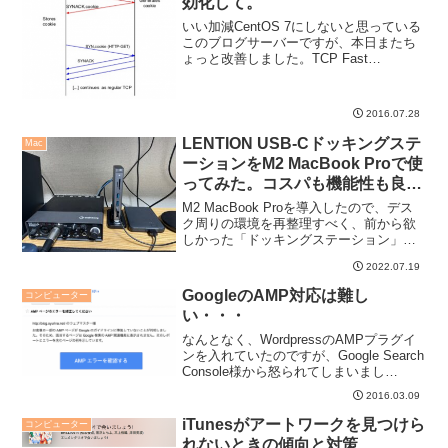
効化して。
いい加減CentOS 7にしないと思っている
このブログサーバーですが、本日またち
ょっと改善しました。TCP Fast
Open（TFO）に対応させたのと、一部表
示に不具合のあったWebp対応を無効化し
ました。
2016.07.28
LENTION USB-Cドッキングステ
Mac
ーションをM2 MacBook Proで使
ってみた。コスパも機能性も良
好、ただし電源周りは注意が必要
M2 MacBook Proを導入したので、デス
という話。
ク周りの環境を再整理すべく、前から欲
しかった「ドッキングステーション」を
買ってみました。Thunderbolt対応の凄い
2022.07.19
高価なものもありましたが、今回はコス
パの良いUSB-Cのドックを一旦使っ...
GoogleのAMP対応は難し
コンピューター
い・・・
なんとなく、WordpressのAMPプラグイ
ンを入れていたのですが、Google Search
Console様から怒られてしまいまし
た・・・。
2016.03.09
iTunesがアートワークを見つけら
コンピューター
れないときの傾向と対策