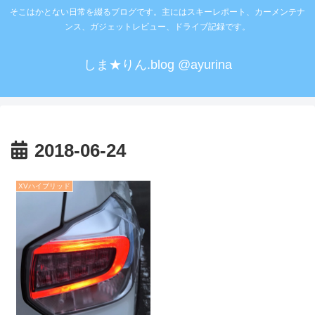
そこはかとない日常を綴るブログです。主にはスキーレポート、カーメンテナ
ンス、ガジェットレビュー、ドライブ記録です。
しま★りん.blog @ayurina
2018-06-24
XVハイブリッド