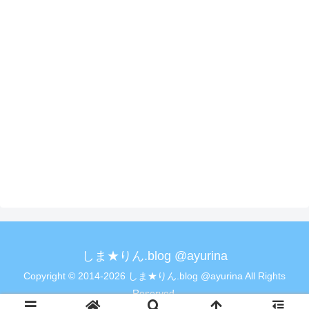
しま★りん.blog @ayurina
Copyright © 2014-2026 しま★りん.blog @ayurina All Rights
Reserved.