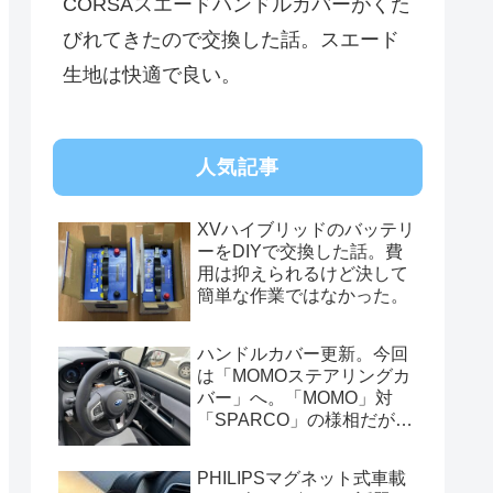
CORSAスエードハンドルカバーがくた
びれてきたので交換した話。スエード
生地は快適で良い。
人気記事
XVハイブリッドのバッテリ
ーをDIYで交換した話。費
用は抑えられるけど決して
簡単な作業ではなかった。
ハンドルカバー更新。今回
は「MOMOステアリングカ
バー」へ。「MOMO」対
「SPARCO」の様相だが、
俺的には今はまだSPARCO
を推す。
PHILIPSマグネット式車載