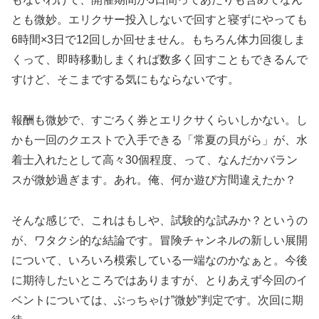
とも微妙。エリクサー投入しないで回すと寝ずにやっても
6時間×3日で12回しか回せません。もちろん体力回復しま
くって、即時移動しまくれば数多く回すこともできるんで
すけど、そこまでする気にもならないです。
報酬も微妙で、すごろく券とエリクサくらいしかない。し
かも一回のクエストで入手できる「常夏の貝がら」が、水
着士入れたとして高々30個程度、って、なんだかバラン
スが微妙過ぎます。あれ。俺、何か遊び方間違えたか？
そんな感じで、これはもしや、試験的な試みか？というの
が、ワタクシ的な結論です。冒険チャンネルの新しい展開
について、いろいろ模索している一端なのかなぁと。今後
に期待したいところではありますが、とりあえず今回のイ
ベントについては、ぶっちゃけ”微妙”判定です。次回に期