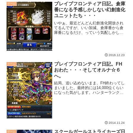
ブレイブフロンティア日記。倉庫
ゲーム
番になる予感しかしない幻創進化
ユニットたち・・・
いやぁ、最近どんどん幻創進化開放され
てるんですが、いい加減、倉庫番から倉
庫番になるだけ、っていう気配しかしな
いという微妙な状況でして・・・
2016.12.23
ブレイブフロンティア日記。FH
ゲーム
おわた・・・そしてオルナ☆６
へ。
結局、追い込めないまま、FH終わってし
まいました。最終的には14,000位くらい
になった気がします。ハンターランクは
２つあがるかな、と。そういえばオルナ
☆６になりました。
2014.11.24
スクールガールストライカーズ日
ゲーム