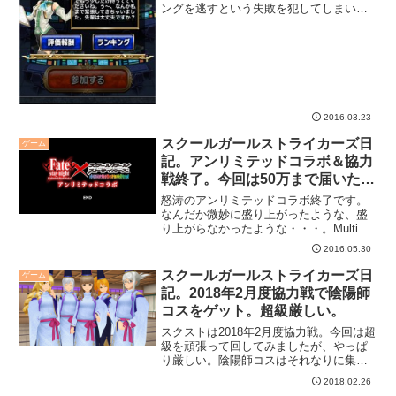
ングを逃すという失敗を犯してしまいま
した。結局3ランクアップかなぁ・・・。
事件：FH終了タイミングを逃す。・・・
まぁ、たまにやるんです。最後の追い込
みを忘れるパタ...
2016.03.23
スクールガールストライカーズ日
ゲーム
記。アンリミテッドコラボ＆協力
戦終了。今回は50万まで届いた
よ。
怒涛のアンリミテッドコラボ終了です。
なんだか微妙に盛り上がったような、盛
り上がらなかったような・・・。Multiメ
モカは新しかったけど、それ以外でグッ
2016.05.30
と来るものはあまり無かったような気が
します。初音ミクコラボが出来過ぎだっ
スクールガールストライカーズ日
ゲーム
たってことかもしれ...
記。2018年2月度協力戦で陰陽師
コスをゲット。超級厳しい。
スクストは2018年2月度協力戦。今回は超
級を頑張って回してみましたが、やっぱ
り厳しい。陰陽師コスはそれなりに集ま
ったし、まぁ良いかな。
2018.02.26