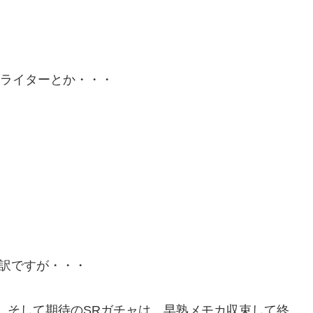
リライターとか・・・
た訳ですが・・・
。そして期待のSRガチャは、早熟メモカ収束して終