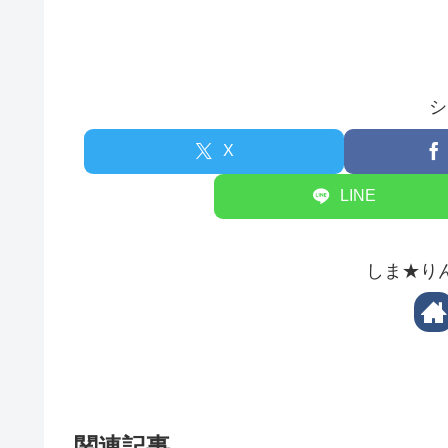
シ
X
LINE
しま★り
関連記事