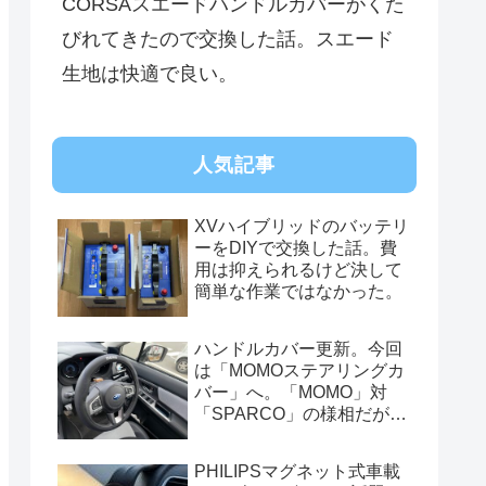
CORSAスエードハンドルカバーがくた
びれてきたので交換した話。スエード
生地は快適で良い。
人気記事
XVハイブリッドのバッテリ
ーをDIYで交換した話。費
用は抑えられるけど決して
簡単な作業ではなかった。
ハンドルカバー更新。今回
は「MOMOステアリングカ
バー」へ。「MOMO」対
「SPARCO」の様相だが、
俺的には今はまだSPARCO
を推す。
PHILIPSマグネット式車載