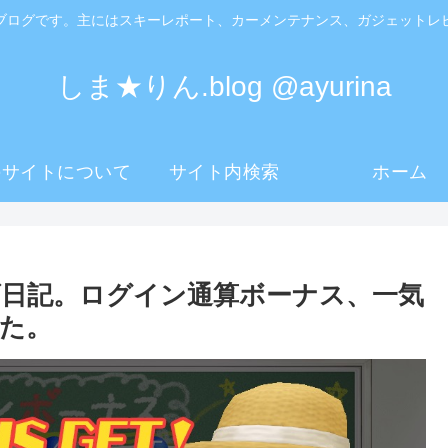
ブログです。主にはスキーレポート、カーメンテナンス、ガジェットレ
しま★りん.blog @ayurina
のサイトについて
サイト内検索
ホーム
日記。ログイン通算ボーナス、一気
た。