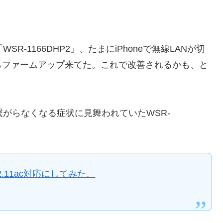
SR-1166DHP2」、たまにiPhoneで無線LANが切
らファームアップ来てた。これで改善されるかも、と
LAN繋がらなくなる症状に見舞われていたWSR-
02.11ac対応にしてみた。