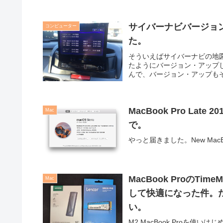
サイバーナビバージョン・
コンピューター
た。
そういえばサイバーナビの地図
たようにバージョン・アップして
んで、バージョン・アップも
MacBook Pro L
Mac
で。
やっと届きました。New MacB
MacBook ProのTi
Mac
して快適になった件。ただ
い。
M2 MacBook Proを使い