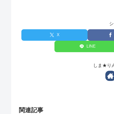
シ
X
LINE
しま★り
関連記事