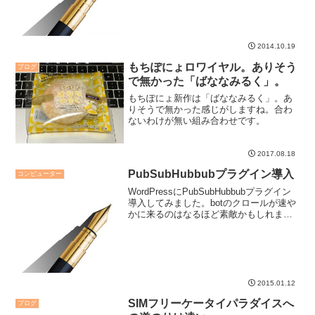
ようになったというアナウンスもあった
ので、早速設定してみました。この設定
は、すべてのアメブロユーザーが設定す
べきと思います。
2014.10.19
もちぽにょロワイヤル。ありそう
ブログ
で無かった「ばななみるく」。
もちぽにょ新作は「ばななみるく」。あ
りそうで無かった感じがしますね。合わ
ないわけが無い組み合わせです。
2017.08.18
PubSubHubbubプラグイン導入
コンピューター
WordPressにPubSubHubbubプラグイン
導入してみました。botのクロールが速や
かに来るのはなるほど素敵かもしれませ
ん。
2015.01.12
SIMフリーケータイパラダイスへ
ブログ