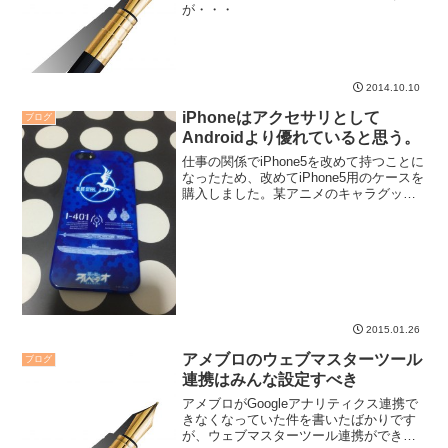
が・・・
2014.10.10
iPhoneはアクセサリとして
ブログ
Androidより優れていると思う。
仕事の関係でiPhone5を改めて持つことに
なったため、改めてiPhone5用のケースを
購入しました。某アニメのキャラグッズ
をネットで注文したわけですが、実はこ
ういったケータイアクセサリの供給とい
うか、入手機会の安定性が、iPhoneと
An...
2015.01.26
アメブロのウェブマスターツール
ブログ
連携はみんな設定すべき
アメブロがGoogleアナリティクス連携で
きなくなっていた件を書いたばかりです
が、ウェブマスターツール連携ができる