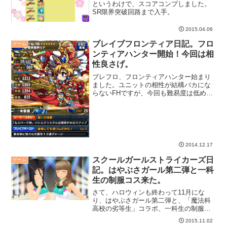
というわけで、スコアコンプしました。
SR限界突破回路まで入手。
2015.04.06
ブレイブフロンティア日記。フロ
ゲーム
ンティアハンター開始！今回は相
性良さげ。
ブレフロ、フロンティアハンター始まり
ました。ユニットの相性が結構バカにな
らないFHですが、今回も難易度は低めと
いうか、ユニット相性良さそうです。
2014.12.17
スクールガールストライカーズ日
ゲーム
記。はやぶさガール第二弾と一科
生の制服コス来た。
さて、ハロウィンも終わって11月にな
り、はやぶさガール第二弾と、「魔法科
高校の劣等生」コラボ、一科生の制服コ
スが届きましたよ。
2015.11.02