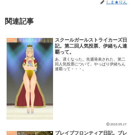
しま★りん
関連記事
スクールガールストライカーズ日
ゲーム
記。第二回人気投票、伊緒ちん連
覇って。
あ、遅くなった。先週発表された、第二
回人気投票について。やっぱり伊緒ちん
連覇って・・・。
2015.05.17
ブレイブフロンティア日記。ブレ
ゲーム