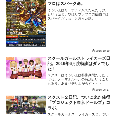
フロはスパーク命。
そういえばリーナ☆７来てたんだっけ。
という話と、やはりブレフロの醍醐味は
スパークだよね、と思った話。
2015.10.19
スクールガールストライカーズ日
ゲーム
記。2016年6月度特訓はダメでし
た！
スクストはそういえば特訓期間だったっ
けね。ノーマルルールの特訓ということ
もあり、あまり盛り上がらず・・・
2016.06.17
スクスト２日記。ついに来た俺得
ゲーム
「プロジェクト東京ドールズ」コ
ラボ。
スクールガールストライカーズ２、つい