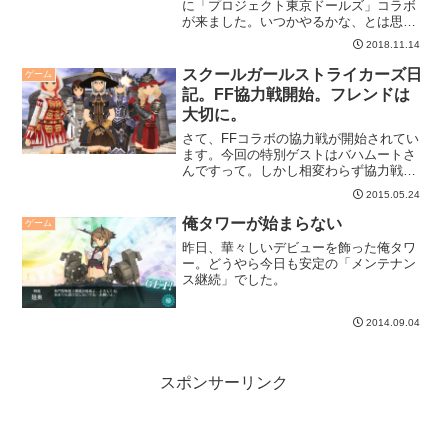
に「プロジェクト東京ドールズ」コラボ
が来ました。いつかやるかな、とは思っ
ていたのですが、なんという俺得企画、
2018.11.14
って感じで盛り上がっています。
スクールガールストライカーズ日
ゲーム
記。FF協力戦開始。フレンドは
大切に。
さて、FFコラボの協力戦が開始されてい
ます。今回の特別ゲストはバハムートさ
んですって。しかし相変わらず協力戦だ
けは苦手・・・。
2015.05.24
俺タワーが始まらない
ゲーム
昨日、華々しいデビューを飾った俺タワ
ー。どうやら今日も安定の「メンテナン
ス継続」でした。
2014.09.04
スポンサーリンク