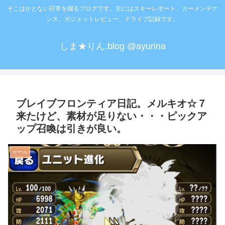
そこはかとない日常を綴るブログです。主にはスキーレポート、カーメンテナ
ンス、ガジェットレビュー、ドライブ記録です。
しま★りん.blog @ayurina
ブレイブフロンティア日記。メルキオ☆７
来たけど、素材が足りない・・・ピックア
ップ召喚は引きが良い。
ゲーム