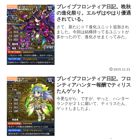
ブレイブフロンティア日記。晩秋
ゲーム
の進化祭り。エルザはやはり優遇
されている。
さて、新たに☆７進化ユニット追加され
ました。今回は結構持ってるユニットが
多かったので、進化させまくってみた。
2015.11.21
ブレイブフロンティア日記。フロ
ゲーム
ンティアハンター報酬でティリス
たんゲット。
今更ながら、ですが、やっと、ハンター
ランクが２１に届いて、ティリスたん、
ゲットしましたよ。