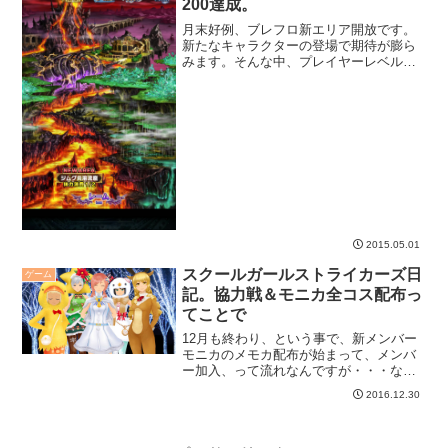
200達成。
月末好例、ブレフロ新エリア開放です。
新たなキャラクターの登場で期待が膨ら
みます。そんな中、プレイヤーレベルが
200になりました。
2015.05.01
スクールガールストライカーズ日
ゲーム
記。協力戦＆モニカ全コス配布っ
てことで
12月も終わり、という事で、新メンバー
モニカのメモカ配布が始まって、メンバ
ー加入、って流れなんですが・・・なん
か一気にコス来た。驚いた。そういえば
2016.12.30
協力戦やってたんだっけ。