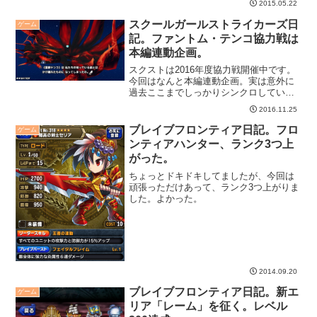
2015.05.22
スクールガールストライカーズ日
ゲーム
記。ファントム・テンコ協力戦は
本編連動企画。
スクストは2016年度協力戦開催中です。
今回はなんと本編連動企画。実は意外に
過去ここまでしっかりシンクロしている
ものは無かったような。
2016.11.25
ブレイブフロンティア日記。フロ
ゲーム
ンティアハンター、ランク3つ上
がった。
ちょっとドキドキしてましたが、今回は
頑張っただけあって、ランク3つ上がりま
した。よかった。
2014.09.20
ブレイブフロンティア日記。新エ
ゲーム
リア「レーム」を征く。レベル