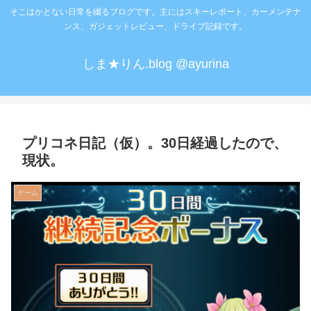
そこはかとない日常を綴るブログです。主にはスキーレポート、カーメンテナ
ンス、ガジェットレビュー、ドライブ記録です。
しま★りん.blog @ayurina
プリコネ日記（仮）。30日経過したので、
現状。
ゲーム