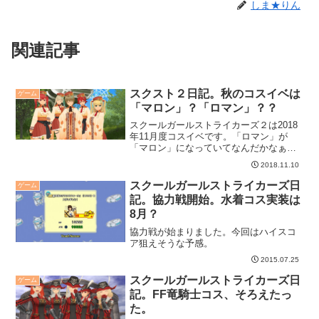
しま★りん
関連記事
スクスト２日記。秋のコスイベは
ゲーム
「マロン」？「ロマン」？？
スクールガールストライカーズ２は2018
年11月度コスイベです。「ロマン」が
「マロン」になっていてなんだかなぁと
思いつつ・・・
2018.11.10
スクールガールストライカーズ日
ゲーム
記。協力戦開始。水着コス実装は
8月？
協力戦が始まりました。今回はハイスコ
ア狙えそうな予感。
2015.07.25
スクールガールストライカーズ日
ゲーム
記。FF竜騎士コス、そろえたっ
た。