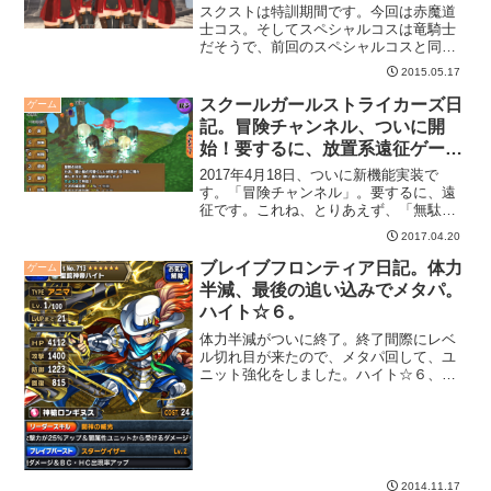
スクストは特訓期間です。今回は赤魔道
士コス。そしてスペシャルコスは竜騎士
だそうで、前回のスペシャルコスと同
様、スコア報酬のSRガチャの先に並んで
2015.05.17
います。ここまでポイント貯めるの、大
変なんですが・・・
スクールガールストライカーズ日
ゲーム
記。冒険チャンネル、ついに開
始！要するに、放置系遠征ゲー
ム。
2017年4月18日、ついに新機能実装で
す。「冒険チャンネル」。要するに、遠
征です。これね、とりあえず、「無駄に
可愛い」。
2017.04.20
ブレイブフロンティア日記。体力
ゲーム
半減、最後の追い込みでメタパ。
ハイト☆６。
体力半減がついに終了。終了間際にレベ
ル切れ目が来たので、メタパ回して、ユ
ニット強化をしました。ハイト☆６、ボ
ルデベジアLVMAXです。
2014.11.17