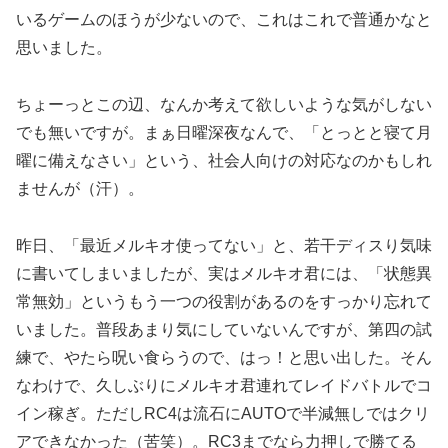
いるゲームのほうが少ないので、これはこれで普通かなと
思いました。
ちょーっとこの辺、なんか考えて欲しいような気がしない
でも無いですが。まぁ日曜深夜なんで、「とっとと寝て月
曜に備えなさい」という、社会人向けの対応なのかもしれ
ませんが（汗）。
昨日、「最近メルキオ使ってない」と、若干ディスり気味
に書いてしまいましたが、実はメルキオ君には、「状態異
常無効」というもう一つの役割があるのをすっかり忘れて
いました。普段あまり気にしていないんですが、第四の試
練で、やたら呪い食らうので、はっ！と思い出した。そん
なわけで、久しぶりにメルキオ君連れてレイドバトルでコ
イン稼ぎ。ただしRC4は流石にAUTOで半減無しではクリ
アできなかった（苦笑）。RC3までなら力押しで勝てる