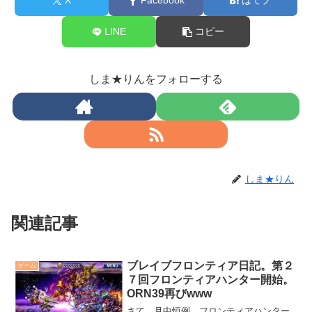
X
Facebook
はてブ
LINE
コピー
しま★りんをフォローする
しま★りん
関連記事
ブレイブフロンティア日記。第２
ゲーム
７回フロンティアハンター開始。
ORN39再びwww
さて、月中恒例、フロンティアハンター