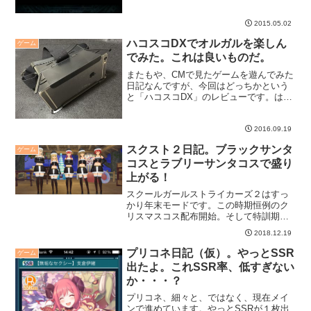
2015.05.02
ハコスコDXでオルガルを楽しん
ゲーム
でみた。これは良いものだ。
またもや、CMで見たゲームを遊んでみた
日記なんですが、今回はどっちかという
と「ハコスコDX」のレビューです。は
い。
2016.09.19
スクスト２日記。ブラックサンタ
ゲーム
コスとラブリーサンタコスで盛り
上がる！
スクールガールストライカーズ２はすっ
かり年末モードです。この時期恒例のク
リスマスコス配布開始。そして特訓期間
の報酬もブラックサンタコスです。とこ
2018.12.19
ろで来年はイノシシ年なんですね。
プリコネ日記（仮）。やっとSSR
ゲーム
出たよ。これSSR率、低すぎない
か・・・？
プリコネ、細々と、ではなく、現在メイ
ンで進めています。やっとSSRが１枚出