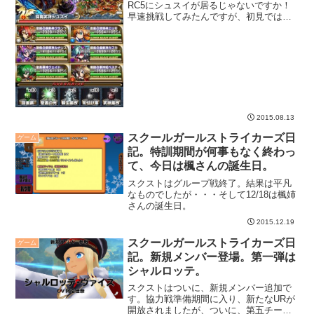
RC5にシュスイが居るじゃないですか！
早速挑戦してみたんですが、初見ではさ
すがに勝てませんでした。そして金曜日
のメンテで、なんとエクストラスキルが
追加可能になる、って・・・
2015.08.13
スクールガールストライカーズ日
ゲーム
記。特訓期間が何事もなく終わっ
て、今日は楓さんの誕生日。
スクストはグループ戦終了。結果は平凡
なものでしたが・・・そして12/18は楓姉
さんの誕生日。
2015.12.19
スクールガールストライカーズ日
ゲーム
記。新規メンバー登場。第一弾は
シャルロッテ。
スクストはついに、新規メンバー追加で
す。協力戦準備期間に入り、新たなURが
開放されましたが、ついに、第五チーム