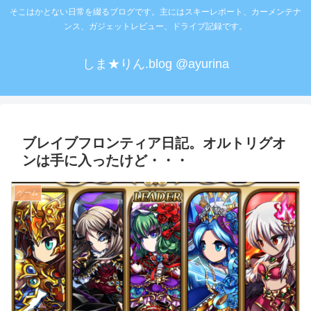
そこはかとない日常を綴るブログです。主にはスキーレポート、カーメンテナ
ンス、ガジェットレビュー、ドライブ記録です。
しま★りん.blog @ayurina
ブレイブフロンティア日記。オルトリグオ
ンは手に入ったけど・・・
ゲーム