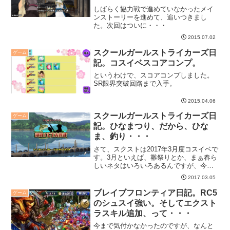
しばらく協力戦で進めていなかったメイ
ンストーリーを進めて、追いつきまし
た。次回はついに・・・
2015.07.02
スクールガールストライカーズ日
ゲーム
記。コスイベスコアコンプ。
というわけで、スコアコンプしました。
SR限界突破回路まで入手。
2015.04.06
スクールガールストライカーズ日
ゲーム
記。ひなまつり、だから、ひな
ま、釣り・・・
さて、スクストは2017年3月度コスイベで
す。3月といえば、雛祭りとか、まぁ春ら
しいネタはいろいろあるんですが、今回
は、「釣り」です。なぜそこで釣り！な
2017.03.05
ぜ！
ブレイブフロンティア日記。RC5
ゲーム
のシュスイ強い。そしてエクスト
ラスキル追加、って・・・
今まで気付かなかったのですが、なんと