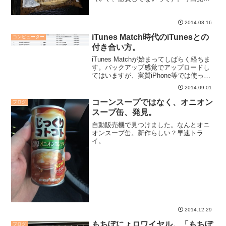
けたのは「コーヒークリーム＆ゼリ
ー」。『コーヒーゼリー』ではないのが
ポイントなのかな。
2014.08.16
iTunes Match時代のiTunesとの
コンピューター
付き合い方。
iTunes Matchが始まってしばらく経ちま
す。バックアップ感覚でアップロードし
てはいますが、実質iPhone等では使って
いません。ただ、iTunesで音楽を管理す
2014.09.01
る上で、ちょっと気をつけないといけな
いという話。
コーンスープではなく、オニオン
ブログ
スープ缶、発見。
自動販売機で見つけました。なんとオニ
オンスープ缶。新作らしい？早速トラ
イ。
2014.12.29
もちぽにょロワイヤル。「もちぽ
ブログ