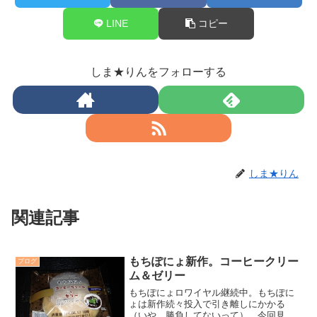
LINE
コピー
しま★りんをフォローする
しま★りん
関連記事
もちぽにょ新作。コーヒークリー
ブログ
ム＆ゼリー
もちぽにょロワイヤル継続中。もちぽに
ょは新作続々投入で引き離しにかかる
（いや、勝負してないって）。今回見つ