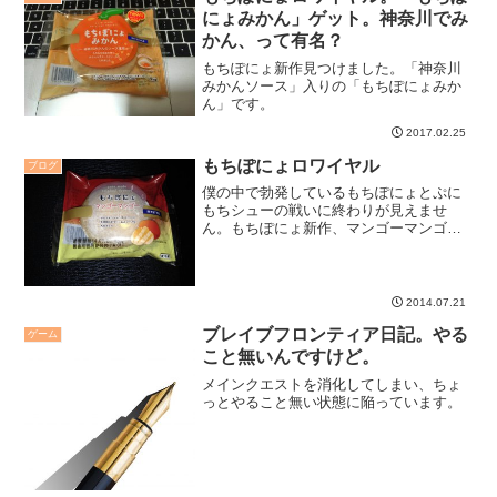
にょみかん」ゲット。神奈川でみ
かん、って有名？
もちぽにょ新作見つけました。「神奈川
みかんソース」入りの「もちぽにょみか
ん」です。
2017.02.25
もちぽにょロワイヤル
ブログ
僕の中で勃発しているもちぽにょとぷに
もちシューの戦いに終わりが見えませ
ん。もちぽにょ新作、マンゴーマンゴー
食べたよ。
2014.07.21
ブレイブフロンティア日記。やる
ゲーム
こと無いんですけど。
メインクエストを消化してしまい、ちょ
っとやること無い状態に陥っています。